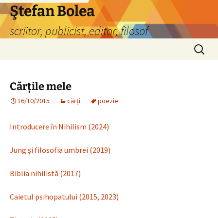
Sari
Ştefan Bolea
la
scriitor, publicist, editor, filosof
conținut
Caută
după:
Cărțile mele
16/10/2015
cărți
poezie
Introducere în Nihilism (2024)
Jung și filosofia umbrei (2019)
Biblia nihilistă (2017)
Caietul psihopatului (2015, 2023)