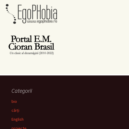
Categorii
bio
cărți
English
proiecte