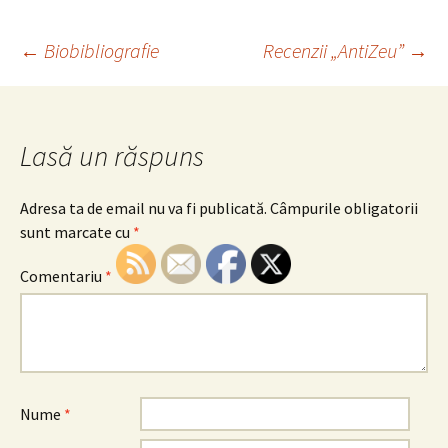
Navigare
←
Biobibliografie
Recenzii „AntiZeu”
→
în
Lasă un răspuns
articole
Adresa ta de email nu va fi publicată.
Câmpurile obligatorii
sunt marcate cu
*
Comentariu
*
Nume
*