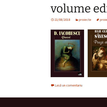
volume ed
21/08/2018
proiecte
proi
Lasă un comentariu