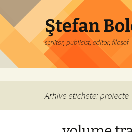
Sari
la
conținut
Ştefan Bo
scriitor, publicist, editor, filosof
Arhive etichete: proiecte
volume tr