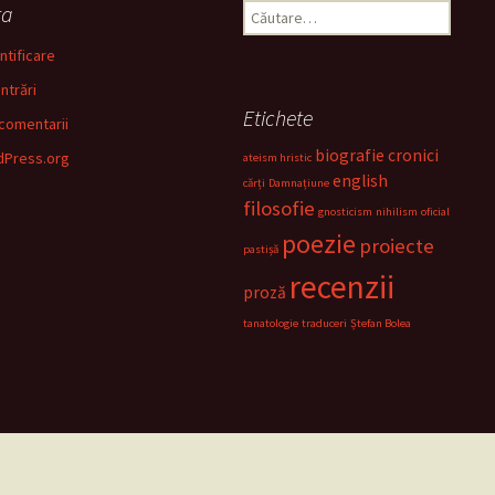
ta
Caută
după:
ntificare
intrări
Etichete
 comentarii
biografie
cronici
Press.org
ateism hristic
english
cărți
Damnațiune
filosofie
gnosticism
nihilism
oficial
poezie
proiecte
pastișă
recenzii
proză
tanatologie
traduceri
Ștefan Bolea