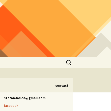
Caută
după:
contact
stefan.bolea@gmail.com
facebook