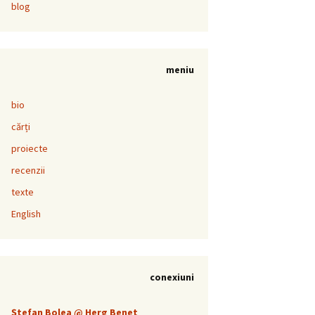
blog
meniu
bio
cărți
proiecte
recenzii
texte
English
conexiuni
Ştefan Bolea @ Herg Benet