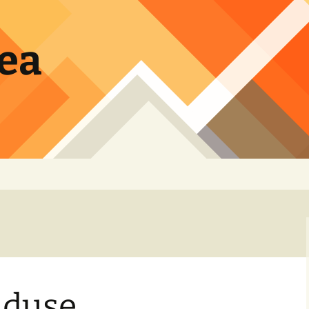
lea
aduse