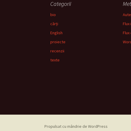
Categorii
Me
bio
Aute
cărți
Flux 
English
Flux
proiecte
Word
recenzii
texte
Propulsat cu mândrie de WordPress