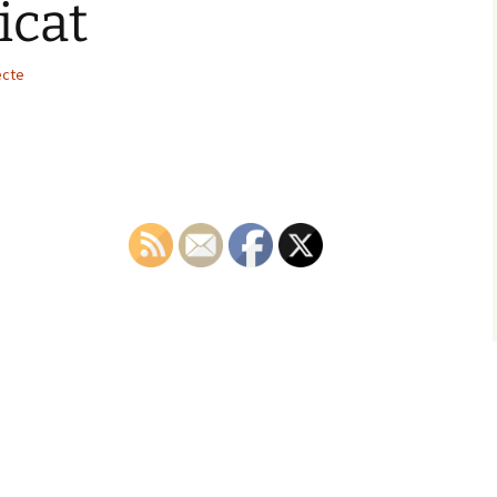
icat
ecte