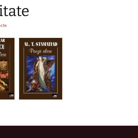
itate
ecte