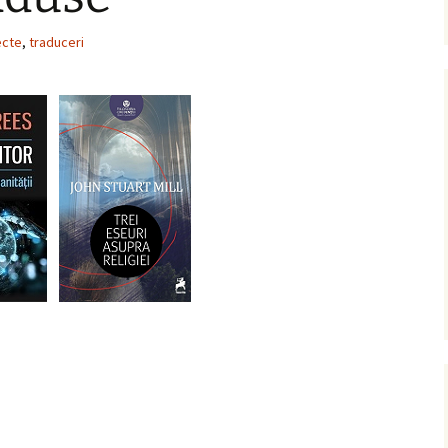
ecte
,
traduceri