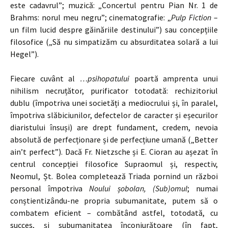
este cadavrul”; muzică: „Concertul pentru Pian Nr. 1 de
Brahms: norul meu negru”; cinematografie: „
Pulp Fiction
–
un film lucid despre găinăriile destinului”) sau concepțiile
filosofice („Să nu simpatizăm cu absurditatea solară a lui
Hegel”).
Fiecare cuvânt al
…psihopatului
poartă amprenta unui
nihilism necruțător, purificator totodată: rechizitoriul
dublu (împotriva unei societăți a mediocrului și, în paralel,
împotriva slăbiciunilor, defectelor de caracter și eșecurilor
diaristului însuși) are drept fundament, credem, nevoia
absolută de perfecționare și de perfecțiune umană („Better
ain’t perfect”). Dacă Fr. Nietzsche și E. Cioran au așezat în
centrul concepției filosofice Supraomul și, respectiv,
Neomul, Șt. Bolea completează Triada pornind un război
personal împotriva
Noului șobolan, (Sub)omul
; numai
conștientizându-ne propria subumanitate, putem să o
combatem eficient – combătând astfel, totodată, cu
succes, și subumanitatea înconjurătoare (în fapt,