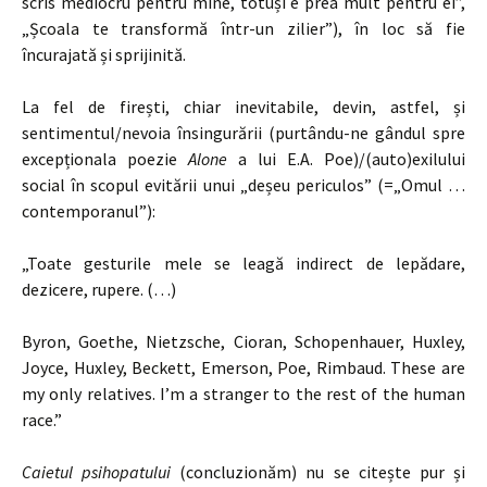
scris mediocru pentru mine, totuși e prea mult pentru ei”,
„Școala te transformă într-un zilier”), în loc să fie
încurajată și sprijinită.
La fel de firești, chiar inevitabile, devin, astfel, și
sentimentul/nevoia însingurării (purtându-ne gândul spre
excepționala poezie
Alone
a lui E.A. Poe)/(auto)exilului
social în scopul evitării unui „deșeu periculos” (=„Omul …
contemporanul”):
„Toate gesturile mele se leagă indirect de lepădare,
dezicere, rupere. (…)
Byron, Goethe, Nietzsche, Cioran, Schopenhauer, Huxley,
Joyce, Huxley, Beckett, Emerson, Poe, Rimbaud. These are
my only relatives. I’m a stranger to the rest of the human
race.”
Caietul psihopatului
(concluzionăm) nu se citește pur și