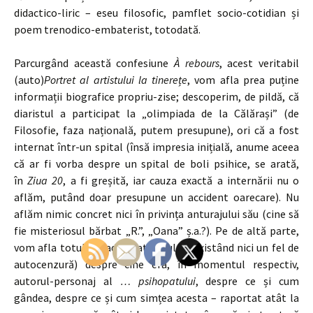
didactico-liric – eseu filosofic, pamflet socio-cotidian și
poem trenodico-embaterist, totodată.
Parcurgând această confesiune
À rebours
, acest veritabil
(auto)
Portret al artistului la tinerețe
, vom afla prea puține
informații biografice propriu-zise; descoperim, de pildă, că
diaristul a participat la „olimpiada de la Călărași” (de
Filosofie, faza națională, putem presupune), ori că a fost
internat într-un spital (însă impresia inițială, anume aceea
că ar fi vorba despre un spital de boli psihice, se arată,
în
Ziua 20
, a fi greșită, iar cauza exactă a internării nu o
aflăm, putând doar presupune un accident oarecare). Nu
aflăm nimic concret nici în privința anturajului său (cine să
fie misteriosul bărbat „R.”, „Oana” ș.a.?). Pe de altă parte,
vom afla totul (cu adevărat totul, neexistând nici un fel de
autocenzură) despre cine era, în momentul respectiv,
autorul-personaj al
… psihopatului
, despre ce și cum
gândea, despre ce și cum simțea acesta – raportat atât la