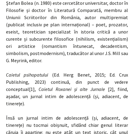
Ştefan Bolea (n. 1980) este cercetător universitar, doctor în
Filosofie și doctor în Literatură Comparată, membru al
Uniunii Scriitorilor din România, autor multipremiat
(publicat inclusiv pe plan internațional) – poet, prozator,
eseist, teoretician specializat în istoria critică a unor
curente și subcurente filosofice (nihilism, existențialism)
ori artistice (romantism întunecat, decadentism,
simbolism, postmodernism), traducător al unor J.S. Mill sau
G. Meyrink, editor.
Caietul psihopatului
(Ed. Herg Benet, 2015; Ed. Crux
Publishing, 2023) continuă, din punct de vedere
conceptual[1],
Caietul Roxanei și alte Jurnale
[2], fiind,
așadar, un jurnal intim de adolescență (și, adiacent, de
tinerețe).
Însă un jurnal intim de adolescență (și, adiacent, de
tinerețe) nu tocmai obișnuit, sfidând chiar genul literar
căruia îi aparține: nu este atât un text istoric, cât unul