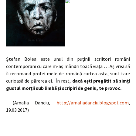
Ștefan Bolea este unul din puținii scriitori români
contemporani cu care m-aș mândri toată viața … Aș vrea să
îi recomand profei mele de română cartea asta, sunt tare
curioasă de părerea ei.
În rest,
dacă ești pregătit să simți
gustul morții sub limbă și scripiri de geniu, te provoc.
(Amalia Danciu,
http://amaliadanciu.blogspot.com
,
19.03.2017)