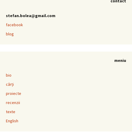
contact
stefan.bolea@gmail.com
facebook
blog
meniu
bio
cărți
proiecte
recenzii
texte
English