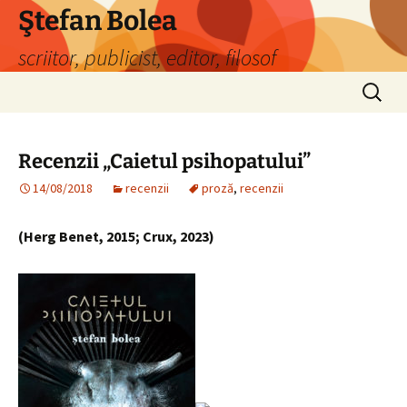
Sari
Ştefan Bolea
la
scriitor, publicist, editor, filosof
conținut
Caută
după:
Recenzii „Caietul psihopatului”
14/08/2018
recenzii
proză
,
recenzii
(Herg Benet, 2015; Crux, 2023)