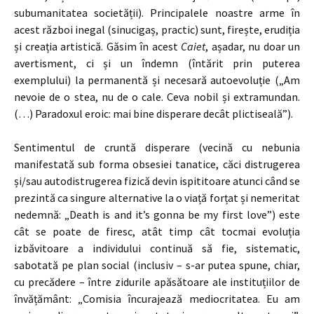
subumanitatea societății). Principalele noastre arme în
acest război inegal (sinucigaș, practic) sunt, firește, erudiția
și creația artistică. Găsim în acest
Caiet
, așadar, nu doar un
avertisment, ci și un îndemn (întărit prin puterea
exemplului) la permanentă și necesară autoevoluție („Am
nevoie de o stea, nu de o cale. Ceva nobil și extramundan.
(…) Paradoxul eroic: mai bine disperare decât plictiseală”).
Sentimentul de cruntă disperare (vecină cu nebunia
manifestată sub forma obsesiei tanatice, căci distrugerea
și/sau autodistrugerea fizică devin ispititoare atunci când se
prezintă ca singure alternative la o viață forțat și nemeritat
nedemnă: „Death is and it’s gonna be my first love”) este
cât se poate de firesc, atât timp cât tocmai evoluția
izbăvitoare a individului continuă să fie, sistematic,
sabotată pe plan social (inclusiv – s-ar putea spune, chiar,
cu precădere – între zidurile apăsătoare ale instituțiilor de
învățământ: „Comisia încurajează mediocritatea. Eu am