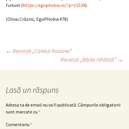
Furtunii
(
https://egophobia.ro/?p=11539
).
(Oliviu Crâznic, EgoPHobia #78)
Navigare
←
Recenzii „Caietul Roxanei”
Recenzii „Biblia nihilistă”
→
în
articole
Lasă un răspuns
Adresa ta de email nu va fi publicată.
Câmpurile obligatorii
sunt marcate cu
*
Comentariu
*