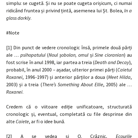
simplu: se cugetă. Și nu se poate cugeta orișicum, ci numai
ridicând fruntea și privind țintă, asemenea lui Șt. Bolea,
In a
glass darkly
.
#Note
[1] Din punct de vedere cronologic însă, primele două părți
ale
… psihopatului
(
Noul șobolan, omul
și
Sine cioranian
) au
fost scrise în anul 1998, iar partea a treia (
Death and Decay
),
probabil, în anul 2000 – așadar, ulterior primei părți (
Caietul
Roxanei
, 1996-1997) și anterior părților a doua (
Meet Hilda
,
2003) și a treia (
There’s Something About Ellie
, 2005) ale
…
Roxanei
.
Credem că o viitoare ediție unificatoare, structurată
cronologic și, eventual, completată cu file desprinse din
alte
Caiete
, ar fi o idee bună.
[2] A se vedea și O. Crâznic,
Ecourile