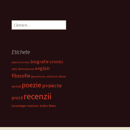
Caută
după:
Etichete
biografie
cronici
ateism hristic
english
cărți
Damnațiune
filosofie
gnosticism
nihilism
oficial
poezie
proiecte
pastișă
recenzii
proză
tanatologie
traduceri
Ștefan Bolea