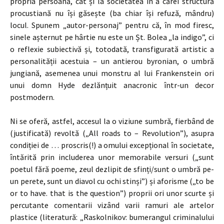
propria persoană, cât și la societatea în a cărei structură
procustiană nu își găsește (ba chiar își refuză, mândru)
locul. Spunem „autor-personaj” pentru că, în mod firesc,
sinele așternut pe hârtie nu este un Șt. Bolea „la indigo”, ci
o reflexie subiectivă și, totodată, transfigurată artistic a
personalității acestuia – un antierou byronian, o umbră
jungiană, asemenea unui monstru al lui Frankenstein ori
unui domn Hyde dezlănțuit anacronic într-un decor
postmodern.
Ni se oferă, astfel, accesul la o viziune sumbră, fierbând de
(justificată) revoltă („All roads to – Revolution”), asupra
condiției de … proscris(!) a omului excepțional în societate,
întărită prin includerea unor memorabile versuri („sunt
poetul fără poeme, zeul dezlipit de sfinți/sunt o umbră pe-
un perete, sunt un diavol cu ochi stinși”) și aforisme („to be
or to have. that is the question”) proprii ori unor scurte și
percutante comentarii vizând varii ramuri ale artelor
plastice (literatură: „Raskolnikov: bumerangul criminalului